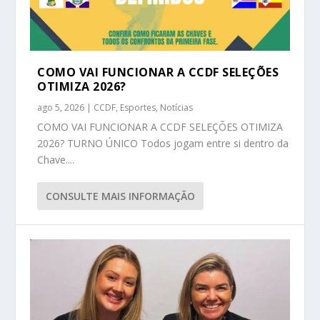
COMO VAI FUNCIONAR A CCDF SELEÇÕES
OTIMIZA 2026?
ago 5, 2026
|
CCDF
,
Esportes
,
Notícias
COMO VAI FUNCIONAR A CCDF SELEÇÕES OTIMIZA
2026? TURNO ÚNICO Todos jogam entre si dentro da
Chave....
CONSULTE MAIS INFORMAÇÃO