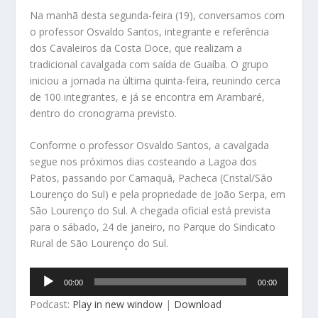
Na manhã desta segunda-feira (19), conversamos com
o professor Osvaldo Santos, integrante e referência
dos Cavaleiros da Costa Doce, que realizam a
tradicional cavalgada com saída de Guaíba. O grupo
iniciou a jornada na última quinta-feira, reunindo cerca
de 100 integrantes, e já se encontra em Arambaré,
dentro do cronograma previsto.
Conforme o professor Osvaldo Santos, a cavalgada
segue nos próximos dias costeando a Lagoa dos
Patos, passando por Camaquã, Pacheca (Cristal/São
Lourenço do Sul) e pela propriedade de João Serpa, em
São Lourenço do Sul. A chegada oficial está prevista
para o sábado, 24 de janeiro, no Parque do Sindicato
Rural de São Lourenço do Sul.
Tocador
00:00
00:00
de
Podcast:
Play in new window
|
Download
áudio