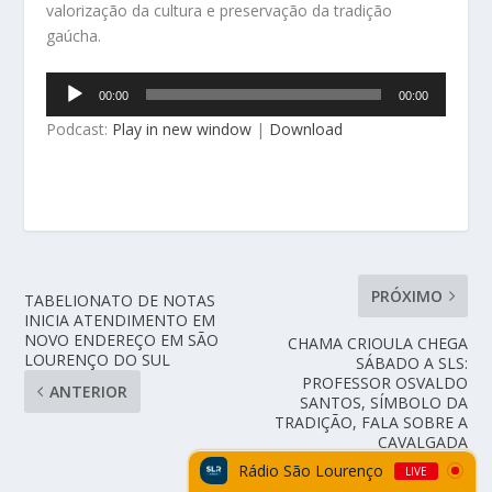
valorização da cultura e preservação da tradição
gaúcha.
Tocador
00:00
00:00
de
Podcast:
Play in new window
|
Download
áudio
PRÓXIMO
TABELIONATO DE NOTAS
INICIA ATENDIMENTO EM
NOVO ENDEREÇO EM SÃO
CHAMA CRIOULA CHEGA
LOURENÇO DO SUL
SÁBADO A SLS:
PROFESSOR OSVALDO
ANTERIOR
SANTOS, SÍMBOLO DA
TRADIÇÃO, FALA SOBRE A
CAVALGADA
Rádio São Lourenço
LIVE