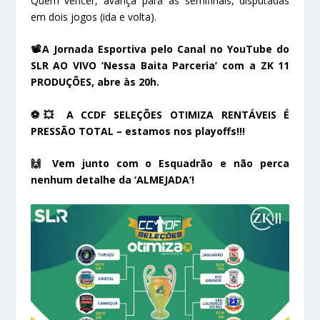
Quem vencer, avança para as semifinais, disputadas
em dois jogos (ida e volta).
📽️A Jornada Esportiva pelo Canal no YouTube do
SLR AO VIVO ‘Nessa Baita Parceria’ com a ZK 11
PRODUÇÕES, abre às 20h.
⚽💥 A CCDF SELEÇÕES OTIMIZA RENTÁVEIS É
PRESSÃO TOTAL – estamos nos playoffs!!!
🙌 Vem junto com o Esquadrão e não perca
nenhum detalhe da ‘ALMEJADA’!