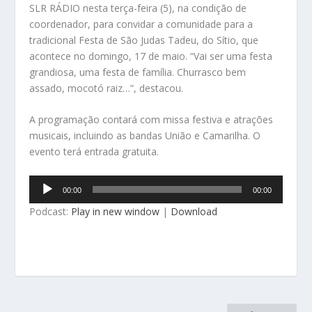
SLR RÁDIO nesta terça-feira (5), na condição de
coordenador, para convidar a comunidade para a
tradicional Festa de São Judas Tadeu, do Sítio, que
acontece no domingo, 17 de maio. “Vai ser uma festa
grandiosa, uma festa de família. Churrasco bem
assado, mocotó raiz…”, destacou.
A programação contará com missa festiva e atrações
musicais, incluindo as bandas União e Camarilha. O
evento terá entrada gratuita.
Tocador
00:00
00:00
de
Podcast:
Play in new window
|
Download
áudio