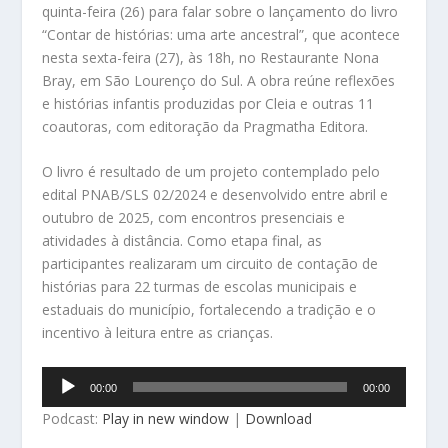
quinta-feira (26) para falar sobre o lançamento do livro
“Contar de histórias: uma arte ancestral”, que acontece
nesta sexta-feira (27), às 18h, no Restaurante Nona
Bray, em São Lourenço do Sul. A obra reúne reflexões
e histórias infantis produzidas por Cleia e outras 11
coautoras, com editoração da Pragmatha Editora.
O livro é resultado de um projeto contemplado pelo
edital PNAB/SLS 02/2024 e desenvolvido entre abril e
outubro de 2025, com encontros presenciais e
atividades à distância. Como etapa final, as
participantes realizaram um circuito de contação de
histórias para 22 turmas de escolas municipais e
estaduais do município, fortalecendo a tradição e o
incentivo à leitura entre as crianças.
Tocador
00:00
00:00
de
Podcast:
Play in new window
|
Download
áudio