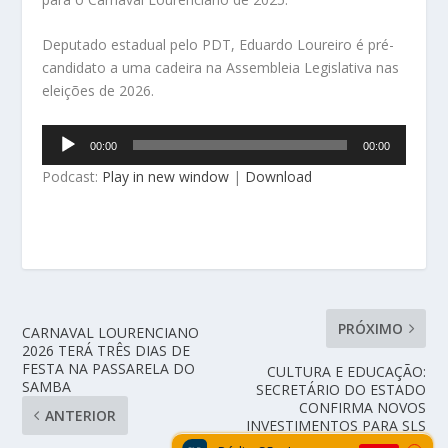
Deputado estadual pelo PDT, Eduardo Loureiro é pré-
candidato a uma cadeira na Assembleia Legislativa nas
eleições de 2026.
Tocador
00:00
00:00
de
Podcast:
Play in new window
|
Download
áudio
PRÓXIMO
CARNAVAL LOURENCIANO
2026 TERÁ TRÊS DIAS DE
FESTA NA PASSARELA DO
CULTURA E EDUCAÇÃO:
SAMBA
SECRETÁRIO DO ESTADO
CONFIRMA NOVOS
ANTERIOR
INVESTIMENTOS PARA SLS