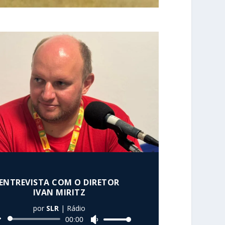
ENTREVISTA COM O DIRETOR
IVAN MIRITZ
por
SLR
|
Rádio
Tocador
00:00
U