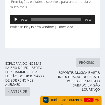
-Premiações e skates disponíveis para andar no dia e
muito mais…
Tocador
00:00
00:00
de
Podcast:
Play in new window
|
Download
áudio
PRÓXIMO
EXPLORANDO NOSSAS
RAÍZES: DR. EDILBERTO
LUIZ HAMMES E A 2ª
ESPORTE, MÚSICA E ARTE:
EDIÇÃO DO DICIONÁRIO
INAUGURAÇÃO DO “SKATE
DE SOBRENOMES
POR LAZER” AGITA O
ALEMÃES
SÁBADO EM SÃO
LOURENÇO
ANTERIOR
Rádio São Lourenço
LIVE