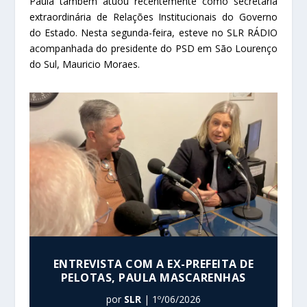
Paula também atuou recentemente como secretária
extraordinária de Relações Institucionais do Governo
do Estado. Nesta segunda-feira, esteve no SLR RÁDIO
acompanhada do presidente do PSD em São Lourenço
do Sul, Mauricio Moraes.
ENTREVISTA COM A EX-PREFEITA DE
PELOTAS, PAULA MASCARENHAS
por
SLR
|
1º/06/2026