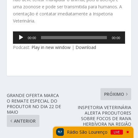
uma zoonose e pode ser transmitida para humanos. A
orientação é contatar imediatamente a Inspetoria
Veterinária.
Tocador
00:00
00:00
de
Podcast:
Play in new window
|
Download
áudio
PRÓXIMO
GRANDE OFERTA MARCA
O REMATE ESPECIAL DO
PRODUTOR NO DIA 22 DE
INSPETORIA VETERINÁRIA
MAIO
ALERTA PRODUTORES
SOBRE FOCOS DE RAIVA
ANTERIOR
HERBÍVORA NA REGIÃO
Rádio São Lourenço
LIVE