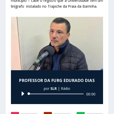
município – cabe o registro que a Universidade tem um
linígrafo instalado no Trapiche da Praia da Barrinha.
PROFESSOR DA FURG EDURADO DIAS
por
SLR
|
Rádio
Tocador
00:00
de
áudio