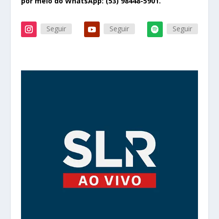
por meio do WhatsApp: (53) 98448-5901.
Seguir
Seguir
Seguir