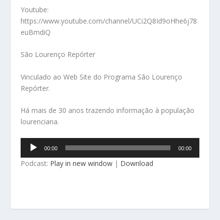
Youtube:
https://www.youtube.com/channel/UCi2Q8Id9oHhe6j78
euBmdiQ
São Lourenço Repórter
Vinculado ao Web Site do Programa São Lourenço
Repórter.
Há mais de 30 anos trazendo informação à população
lourenciana.
Tocador
00:00
00:00
de
Podcast:
Play in new window
|
Download
áudio