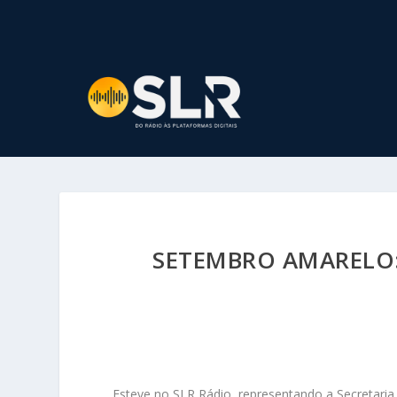
SETEMBRO AMARELO:
Esteve no SLR Rádio, representando a Secretari