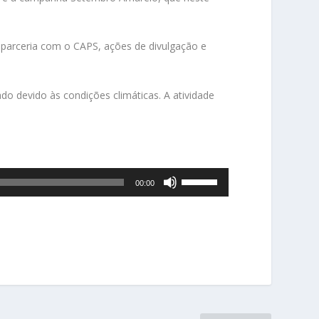
 parceria com o CAPS, ações de divulgação e
do devido às condições climáticas. A atividade
U
00:00
s
e
a
s
s
e
t
a