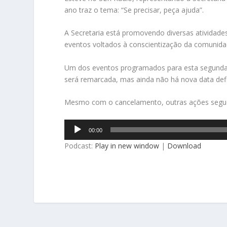
ano traz o tema: “Se precisar, peça ajuda”.
A Secretaria está promovendo diversas atividade
eventos voltados à conscientização da comunida
Um dos eventos programados para esta segunda-fe
será remarcada, mas ainda não há nova data defi
Mesmo com o cancelamento, outras ações segue
Tocador
00:00
de
Podcast:
Play in new window
|
Download
áudio