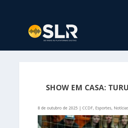
SHOW EM CASA: TURU
8 de outubro de 2025
|
CCDF
,
Esportes
,
Notícia