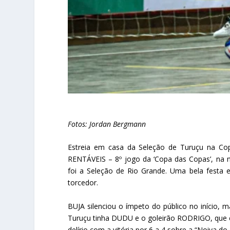
Fotos: Jordan Bergmann
Estreia em casa da Seleção de Turuçu na C
RENTÁVEIS – 8º jogo da ‘Copa das Copas’, na no
foi a Seleção de Rio Grande. Uma bela festa e
torcedor.
BUJA silenciou o ímpeto do público no início,
Turuçu tinha DUDU e o goleirão RODRIGO, que 
delírio com a vitória por 6 a 4 sobre a “Noiva do