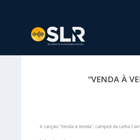
“VENDA À VE
A canção “Venda à Venda”, campeã da Linha Camp