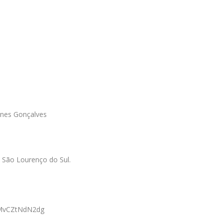
unes Gonçalves
 São Lourenço do Sul.
=MvCZtNdN2dg