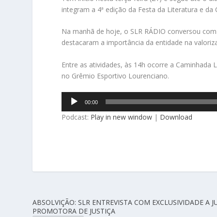
integram a 4ª edição da Festa da Literatura e da 
Na manhã de hoje, o SLR RÁDIO conversou com a p
destacaram a importância da entidade na valorizaç
Entre as atividades, às 14h ocorre a Caminhada 
no Grêmio Esportivo Lourenciano.
Tocador
00:00
de
Podcast:
Play in new window
|
Download
áudio
ABSOLVIÇÃO: SLR ENTREVISTA COM EXCLUSIVIDADE A JU
PROMOTORA DE JUSTIÇA