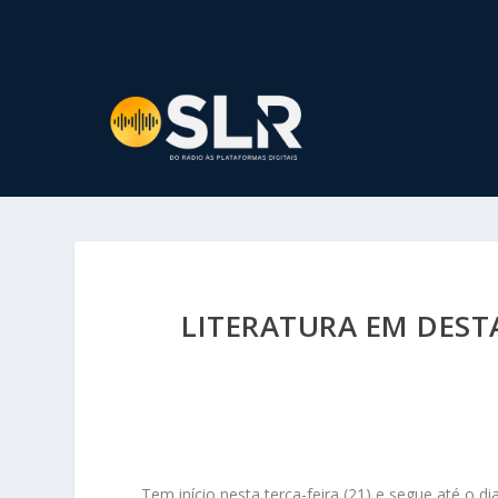
LITERATURA EM DEST
Tem início nesta terça-feira (21) e segue até o