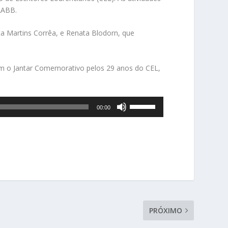
 AABB.
a Martins Corrêa, e Renata Blodorn, que
 com o Jantar Comemorativo pelos 29 anos do CEL,
U
00:00
s
e
a
s
s
e
t
a
s
PRÓXIMO
p