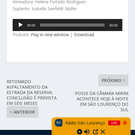
Vereadora: Helena Furtado Rodrigues
Suplente: Isabella Seefeldt Müller
Tocador
00:00
00:00
de
Podcast:
Play in new window
|
Download
áudio
PRÓXIMO
RETOMADO
ASFALTAMENTO DA
ESTRADA DA RESERVA;
POSSE DA CÂMARA MIRIM
CONCLUSÃO É PREVISTA
ACONTECE HOJE À NOITE
EM SEIS MESES
EM SÃO LOURENÇO DO
SUL
ANTERIOR
Rádio São Lourenço
LIVE